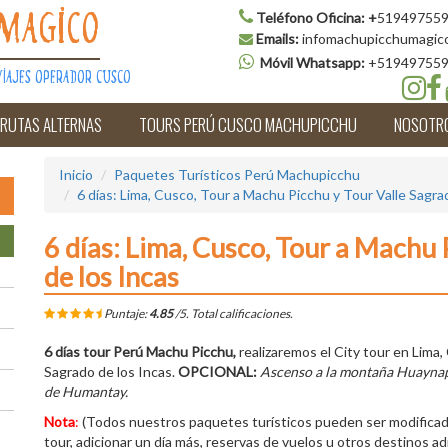
Teléfono Oficina:
+
519497559
Magico
Emails:
infomachupicchumagic
Móvil Whatsapp:
+51949755
iajes Operador Cusco
 RUTAS ALTERNAS
TOURS PERÚ CUSCO MACHUPICCHU
NOSOTR
Inicio
Paquetes Turísticos Perú Machupicchu
6 días: Lima, Cusco, Tour a Machu Picchu y Tour Valle Sagra
6 días: Lima, Cusco, Tour a Machu 
de los Incas
Puntaje:
4.85
/5. Total
calificaciones.
6 días tour Perú Machu Picchu,
realizaremos el City tour en Lima, 
Sagrado de los Incas.
OPCIONAL:
Ascenso a la montaña Huaynapi
de Humantay.
Nota
:
(Todos nuestros paquetes turísticos pueden ser modificad
tour, adicionar un día más, reservas de vuelos u otros destinos adi