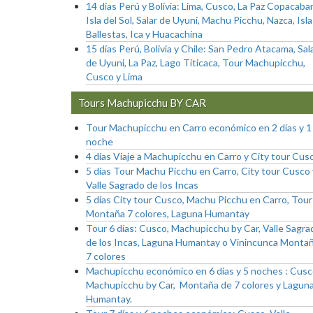
14 días Perú y Bolivia: Lima, Cusco, La Paz Copacaba
Isla del Sol, Salar de Uyuni, Machu Picchu, Nazca, Isl
Ballestas, Ica y Huacachina
15 días Perú, Bolivia y Chile: San Pedro Atacama, Sal
de Uyuni, La Paz, Lago Titicaca, Tour Machupicchu,
Cusco y Lima
Tours Machupicchu BY CAR
Tour Machupicchu en Carro económico en 2 días y 1
noche
4 días Viaje a Machupicchu en Carro y City tour Cus
5 días Tour Machu Picchu en Carro, City tour Cusco 
Valle Sagrado de los Incas
5 días City tour Cusco, Machu Picchu en Carro, Tour
Montaña 7 colores, Laguna Humantay
Tour 6 días: Cusco, Machupicchu by Car, Valle Sagra
de los Incas, Laguna Humantay o Vinincunca Monta
7 colores
Machupicchu económico en 6 días y 5 noches : Cusc
Machupicchu by Car, Montaña de 7 colores y Lagun
Humantay.