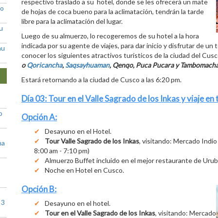
respectivo traslado a su hotel, donde se les ofrecerá un mate
go
de hojas de coca bueno para la aclimatación, tendrán la tarde
libre para la aclimatación del lugar.
u
Luego de su almuerzo, lo recogeremos de su hotel a la hora
indicada por su agente de viajes, para dar inicio y disfrutar de u
hu
conocer los siguientes atractivos turísticos de la ciudad del Cus
o
Qoricancha
,
Saqsayhuaman
,
Qenqo,
Puca Pucara y Tambomacha
Estará retornando a la ciudad de Cusco a las 6:20 pm.
Día 03: Tour en el Valle Sagrado de los Inkas y viaje e
o
Opción A:
Desayuno en el Hotel.
Tour Valle Sagrado de los Inkas
, visitando: Mercado Indio
na
8:00 am - 7:10 pm)
Almuerzo Buffet incluido en el mejor restaurante de Uru
Noche en Hotel en Cusco.
Opción B:
 3
Desayuno en el hotel.
Tour en el Valle Sagrado de los Inkas
, visitando: Mercado