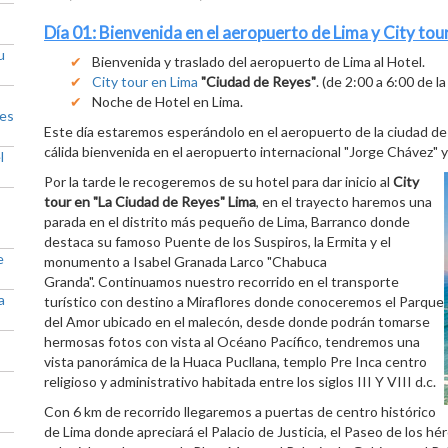
Día 01: Bienvenida en el aeropuerto de Lima y City tour
u
Bienvenida y traslado del aeropuerto de Lima al Hotel.
City tour en Lima
"Ciudad de Reyes"
. (de 2:00 a 6:00 de la
Noche de Hotel en Lima.
res
Este día estaremos esperándolo en el aeropuerto de la ciudad de L
cálida bienvenida en el aeropuerto internacional "Jorge Chávez" y 
l
Por la tarde le recogeremos de su hotel para dar inicio al
City
tour en "La Ciudad de Reyes" Lima
, en el trayecto haremos una
parada en el distrito más pequeño de Lima, Barranco donde
destaca su famoso Puente de los Suspiros, la Ermita y el
e
monumento a Isabel Granada Larco "Chabuca
Granda". Continuamos nuestro recorrido en el transporte
a
turístico con destino a Miraflores donde conoceremos el Parque
del Amor ubicado en el malecón, desde donde podrán tomarse
hermosas fotos con vista al Océano Pacífico, tendremos una
vista panorámica de la Huaca Pucllana, templo Pre Inca centro
religioso y administrativo habitada entre los siglos III Y VIII d.c.
Con 6 km de recorrido llegaremos a puertas de centro histórico
de Lima donde apreciará el Palacio de Justicia, el Paseo de los hé