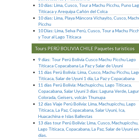
10 días: Lima, Cusco, Tour a Machu Picchu, Puno La
Titicaca y Arequipa Cañón del Colca
10 días: Lima, Playa Máncora Vichayito, Cusco, Mach
Picchu
10 Días: Lima, Selva Perú, Cusco, Tour a Machu Picc
y Tour al Lago Titicaca
Tours PERÚ BOLIVIA CHILE Paquetes turísticos
9 días: Tour Perú Bolivia Cusco Machu Picchu Lago
Titicaca Copacabana La Paz y Salar de Uyuni
11 días Perú Bolivia: Lima, Cusco, Machu Picchu, Lag
Titicaca, Salar de Uyuni 1 día, La Paz y Copacabana
11 días Perú Bolivia: Machupicchu, Lago Titicaca,
Copacabana, Salar Uyuni 3 días: Laguna Verde, Lagu
Colorada, Geisers, volcán Thunupa
12 días Viaje Perú Bolivia: Lima, Machupicchu, Lago
Titicaca, La Paz, Copacabana, Salar Uyuni, Ica,
Huacachina e Islas Ballestas
13 días tour Perú Bolivia: Lima, Cusco, Machupicchu,
Lago Titicaca, Copacabana, La Paz, Salar de Uyuni en
días.