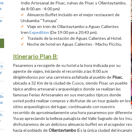
na,
Indio Artesanal de Pisac, ruinas de Pisac y Ollantaytambo,
as
de 8:00 am - 4:00 pm)
Almuerzo Buffet incluido en el mejor restaurant de
ar
Urubamba "Tunupa".
Viaje en tren de Ollantaytambo a Aguas Calientes
tren
Expedition
(De 19:00 pm a 20:43 pm).
Traslado de la estación de Aguas Calientes al Hotel.
Noche de hotel en Aguas Calientes - Machu Picchu.
Itinerario Plan B:
Pasaremos a recogerle de su hotel a la hora indicada por su
co
agente de viajes, iniciando el recorrido a las 8:00 a.m
y
dirigiéndonos por una carretera asfaltada al pueblo de
Pisac
,
ubicado a 32 Km de la ciudad de Cusco, siendo Pisac un pueblo
típico andino artesanal y arqueológico donde se realizan las
famosas Ferias Artesanales en sus mercados típicos donde
do
usted podrá realizar compras y disfrutar de un tour guiado en los
ña
sitios arqueológicos del lugar; continuando con nuestro
recorrido de aproximadamente una hora pasaremos por diferentes
o,
Yucay apreciando la belleza paisajista del Valle Sagrado de los 
a
disfrutaremos de un delicioso almuerzo buffet en el acogedor r
hacia el poblado de
Ollantaytambo
(Es la única ciudad del incanat