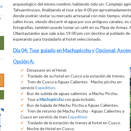
arqueológico del mismo nombre; habiendo sido un: Complejo agrícola
ña
Tahuantinsuyo, finalizando el tour a las 4:00 pm aproximadamente
donde podrán visitar su mercado artesanal con más tiempo, visitar
n
calles incas, viendo discurrir el agua por sus antiguos canales, 
fotografías, también puede tomar un café en su Plaza de Armas. A
Ollantaytambo que sale a las 19:00 pm con destino al poblado de
esperando para trasladarlo al hotel seleccionado.
Día 04: Tour guiado en Machupicchu y
Opcional:
Ascens
Opción A:
Desayuno en el Hotel.
Traslado de su hotel en Cusco a la estación de trenes.
Tren de Cusco a Aguas Calientes - Machu picchu en
servicio
Expedition
.
Bus de subida de aguas calientes a Machu Picchu.
Tour a
Machupicchu
con guía incluido.
Bus de bajada de Machu Picchu a Aguas Calientes.
Tren de retorno de Machu Picchu - Aguas Calientes a
Cusco en servicio de tren
Expedition
Traslado de la estación de trenes al hotel en Cusco.
Noche de Hotel en Cusco.