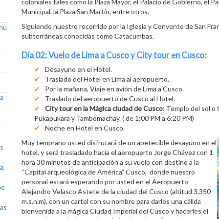
coloniales tales como la Plaza Mayor, el Palacio de Gobierno, el Pal
Municipal, la Plaza San Martín, entre otros.
Siguiendo nuestro recorrido por la Iglesia y Convento de San Fra
chu
subterráneas conocidas como Catacumbas.
Día 02: Vuelo de Lima a Cusco y City tour en Cusco:
Desayuno en el Hotel.
Traslado del Hotel en Lima al aeropuerto.
Por la mañana, Viaje en avión de Lima a Cusco.
 a
Traslado del aeropuerto de Cusco al Hotel.
City tour en la Mágica ciudad de Cusco
: Templo del sol o
Pukapukara y Tambomachay. ( de 1:00 PM a 6:20 PM)
Noche en Hotel en Cusco.
Muy temprano usted disfrutará de un apetecible desayuno en el
as
hotel, y será trasladado hacia el aeropuerto Jorge Chávez con 1
hora 30 minutos de anticipación a su vuelo con destino a la
a,
“Capital arqueológica de América” Cusco, donde nuestro
personal estará esperando por usted en el Aeropuerto
no
Alejandro Velasco Astete de la ciudad del Cusco (altitud 3,350
m.s.n.m), con un cartel con su nombre para darles una cálida
las
bienvenida a la mágica Ciudad Imperial del Cusco y hacerles el