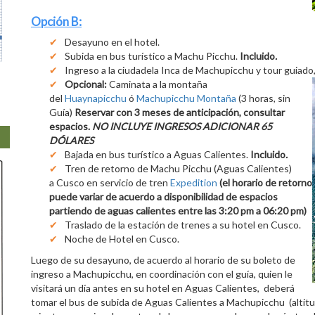
Opción B:
Desayuno en el hotel.
Subida en bus turístico a Machu Picchu.
Incluido
.
Ingreso a la ciudadela Inca de Machupicchu y tour guiado
Opcional:
Caminata a la montaña
del
Huaynapicchu
ó
Machupicchu Montaña
(3 horas, sin
Guía)
Reservar con 3 meses de anticipación, consultar
espacios.
NO INCLUYE INGRESOS ADICIONAR 65
DÓLARES
Bajada en bus turístico a Aguas Calientes.
Incluido
.
Tren de retorno de Machu Picchu (Aguas Calientes)
a Cusco en servicio de tren
Expedition
(el horario de retorno
puede variar de acuerdo a disponibilidad de espacios
partiendo de aguas calientes entre las 3:20 pm a 06:20 pm)
Traslado de la estación de trenes a su hotel en Cusco.
Noche de Hotel en Cusco.
Luego de su desayuno, de acuerdo al horario de su boleto de
ingreso a Machupicchu, en coordinación con el guía, quien le
visitará un día antes en su hotel en Aguas Calientes, deberá
tomar el bus de subida de Aguas Calientes a Machupicchu (altitu