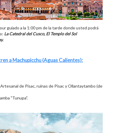
n tour guiado a la 1:00 pm de la tarde donde usted podrá
co:
La Catedral del Cusco,
El Templo del Sol
y.
n tren a Machupicchu (Aguas Calientes):
 Artesanal de Pisac, ruinas de Pisac y Ollantaytambo (de
bamba "Tunupa".