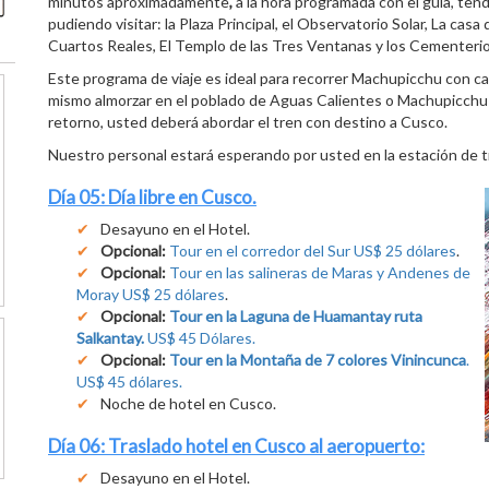
minutos aproximadamente
,
a la hora programada con el guía, te
pudiendo visitar: la Plaza Principal, el Observatorio Solar, La casa
Cuartos Reales, El Templo de las Tres Ventanas y los Cementerio
Este programa de viaje es ideal para recorrer Machupicchu con ca
mismo almorzar en el poblado de Aguas Calientes o Machupicchu Pue
retorno, usted deberá abordar el tren con destino a Cusco.
Nuestro personal estará esperando por usted en la estación de tr
Día 05: Día libre en Cusco.
Desayuno en el Hotel.
Opcional:
Tour en el corredor del Sur US$ 25 dólares
.
Opcional:
Tour en las salineras de Maras y Andenes de
Moray US$ 25 dólares
.
Opcional:
Tour en la Laguna de Huamantay ruta
Salkantay.
US$ 45 Dólares.
Opcional:
Tour en la Montaña de 7 colores Vinincunca
.
US$ 45 dólares.
Noche de hotel en Cusco.
Día 06: Traslado hotel en Cusco al aeropuerto:
Desayuno en el Hotel.