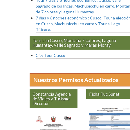
Tour 7 días y 6 noches económico: Cusco, Valle
Sagrado de los Incas, Machupicchu en carro, Monta
de 7 colores y Laguna Humantay.
7 días y 6 noches económico : Cusco, Tour a elecció
en Cusco, Machupicchu en carro y Tour al Lago
Titicaca.
Tours en Cusco, Montaña 7 colores, Laguna
Humantay, Valle Sagrado y Maras Moray
City Tour Cusco
Nuestros Permisos Actualizados
Constancia Agencia
Ficha Ruc Sunat
de Viajes y Turismo
Dircetur