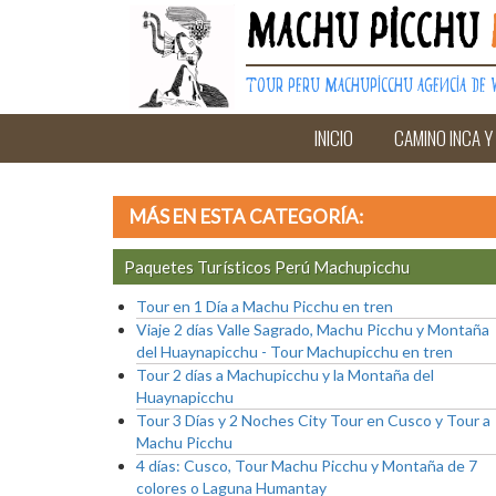
Machu Picchu
Tour Peru Machupicchu Agencia de V
INICIO
CAMINO INCA Y
MÁS EN ESTA CATEGORÍA:
Paquetes Turísticos Perú Machupicchu
Tour en 1 Día a Machu Picchu en tren
Viaje 2 días Valle Sagrado, Machu Picchu y Montaña
del Huaynapicchu - Tour Machupicchu en tren
Tour 2 días a Machupicchu y la Montaña del
Huaynapicchu
Tour 3 Días y 2 Noches City Tour en Cusco y Tour a
Machu Picchu
4 días: Cusco, Tour Machu Picchu y Montaña de 7
colores o Laguna Humantay