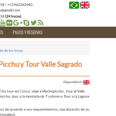
58 / +51962363040
o@gmail.com
958
(24 horas)
OS
PAGOS Y RESERVAS
do de los Incas
Picchu y Tour Valle Sagrado
Disponible en:
City tour en Cusco, viaje a Machupicchu , tour al Valle
cchu, tour a la montaña de 7 colores o Tour a la Laguna
os de acuerdo a sus requerimientos, sea duración de su
cionales).