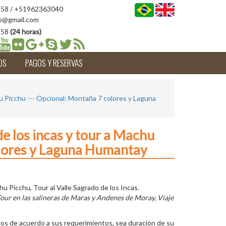
58 / +51962363040
o@gmail.com
958
(24 horas)
OS
PAGOS Y RESERVAS
hu Picchu --- Opcional: Montaña 7 colores y Laguna
de los incas y tour a Machu
olores y Laguna Humantay
hu Picchu, Tour al Valle Sagrado de los Incas.
our en las salineras de Maras y Andenes de Moray, Viaje
os de acuerdo a sus requerimientos, sea duración de su