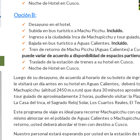
Noche de Hotel en Cusco.
Opción B:
Desayuno en el hotel.
Subida en bus turístico a Machu Picchu.
Incluido
.
Ingreso a la ciudadela Inca de Machupicchu y tour guiado
Bajada en bus turístico a Aguas Calientes.
Incluido
.
Tren de retorno de Machu Picchu (Aguas Calientes) a Cus
puede variar de acuerdo a disponibilidad de espacios partien
Traslado de la estación de trenes a su hotel en Cusco.
Noche de Hotel en Cusco.
Luego de su desayuno, de acuerdo al horario de su boleto de ingr
le visitará un día antes en su hotel en Aguas Calientes, deberá 
Machupicchu (altitud 2450 m.s.n.m) que dura 30 minutos aprox
tour guiado de aproximadamente 2 horas, pudiendo visitar: la Plaza
La Casa del Inca, el Sagrado Reloj Solar, Los Cuartos Reales, El 
Este programa de viaje es ideal para recorrer Machupicchu con ca
mismo almorzar en el poblado de Aguas Calientes o Machupicchu Pue
retorno, usted deberá abordar el tren con destino a Cusco.
Nuestro personal estará esperando por usted en la estación de tr