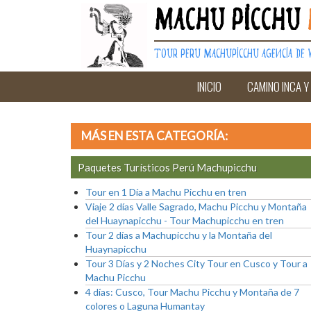
Machu Picchu
Tour Peru Machupicchu Agencia de V
INICIO
CAMINO INCA Y
MÁS EN ESTA CATEGORÍA:
Paquetes Turísticos Perú Machupicchu
Tour en 1 Día a Machu Picchu en tren
Viaje 2 días Valle Sagrado, Machu Picchu y Montaña
del Huaynapicchu - Tour Machupicchu en tren
Tour 2 días a Machupicchu y la Montaña del
Huaynapicchu
Tour 3 Días y 2 Noches City Tour en Cusco y Tour a
Machu Picchu
4 días: Cusco, Tour Machu Picchu y Montaña de 7
colores o Laguna Humantay