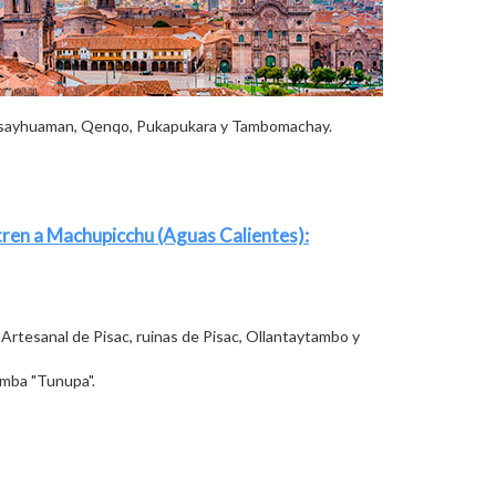
Sacsayhuaman, Qenqo, Pukapukara y Tambomachay.
n tren a Machupicchu (Aguas Calientes):
 Artesanal de Pisac, ruinas de Pisac, Ollantaytambo y
amba "Tunupa".