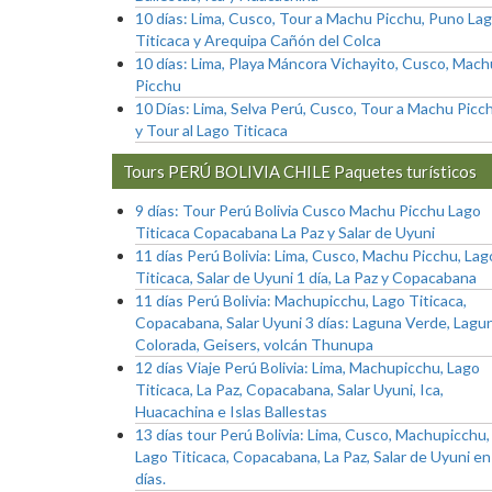
10 días: Lima, Cusco, Tour a Machu Picchu, Puno La
Titicaca y Arequipa Cañón del Colca
10 días: Lima, Playa Máncora Vichayito, Cusco, Mach
Picchu
10 Días: Lima, Selva Perú, Cusco, Tour a Machu Picc
y Tour al Lago Titicaca
Tours PERÚ BOLIVIA CHILE Paquetes turísticos
9 días: Tour Perú Bolivia Cusco Machu Picchu Lago
Titicaca Copacabana La Paz y Salar de Uyuni
11 días Perú Bolivia: Lima, Cusco, Machu Picchu, Lag
Titicaca, Salar de Uyuni 1 día, La Paz y Copacabana
11 días Perú Bolivia: Machupicchu, Lago Titicaca,
Copacabana, Salar Uyuni 3 días: Laguna Verde, Lagu
Colorada, Geisers, volcán Thunupa
12 días Viaje Perú Bolivia: Lima, Machupicchu, Lago
Titicaca, La Paz, Copacabana, Salar Uyuni, Ica,
Huacachina e Islas Ballestas
13 días tour Perú Bolivia: Lima, Cusco, Machupicchu,
Lago Titicaca, Copacabana, La Paz, Salar de Uyuni en
días.