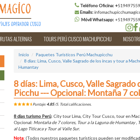
Teléfono Oficina:
+
519497559
Magico
Emails:
infomachupicchumagic
Móvil Whatsapp:
+51949755
iajes Operador Cusco
 RUTAS ALTERNAS
TOURS PERÚ CUSCO MACHUPICCHU
NOSOTR
Inicio
Paquetes Turísticos Perú Machupicchu
8 días: Lima, Cusco, Valle Sagrado de los incas y tour a Mac
Humantay
8 días: Lima, Cusco, Valle Sagrado 
Picchu --- Opcional: Montaña 7 c
Puntaje:
4.85
/5. Total
calificaciones.
8 días turismo Perú
: City tour Lima, City Tour Cusco, tour en Mac
Opcional:
Montaña de 7 colores, Tour a la Laguna de Humantay , T
al Lago Titicaca y Tour al Valle Sur.
Nota
:
(Todos nuestros paquetes turísticos pueden ser modificad