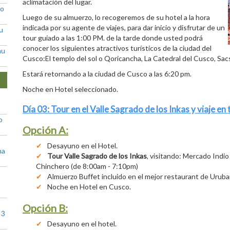
aclimatación del lugar.
go
Luego de su almuerzo, lo recogeremos de su hotel a la hora
indicada por su agente de viajes, para dar inicio y disfrutar de un
u
tour guiado a las 1:00 PM. de la tarde donde usted podrá
conocer los siguientes atractivos turísticos de la ciudad del
hu
Cusco:El templo del sol o Qoricancha, La Catedral del Cusco, 
Estará retornando a la ciudad de Cusco a las 6:20 pm.
Noche en Hotel seleccionado.
Día 03: Tour en el Valle Sagrado de los Inkas y viaje e
o
Opción A:
Desayuno en el Hotel.
na
Tour Valle Sagrado de los Inkas
, visitando: Mercado Indio
Chinchero (de 8:00am - 7:10pm)
Almuerzo Buffet incluido en el mejor restaurant de Urub
Noche en Hotel en Cusco.
Opción B:
 3
Desayuno en el hotel.