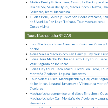
14 días Perú y Bolivia: Lima, Cusco, La Paz Copacaba
Isla del Sol, Salar de Uyuni, Machu Picchu, Nazca, Isl
Ballestas, Ica y Huacachina
15 días Perú, Bolivia y Chile: San Pedro Atacama, Sal
de Uyuni, La Paz, Lago Titicaca, Tour Machupicchu,
Cusco y Lima
Tours Machupicchu BY CAR
Tour Machupicchu en Carro económico en 2 días y 1
noche
4 días Viaje a Machupicchu en Carro y City tour Cus
5 días Tour Machu Picchu en Carro, City tour Cusco 
Valle Sagrado de los Incas
5 días City tour Cusco, Machu Picchu en Carro, Tour
Montaña 7 colores, Laguna Humantay
Tour 6 días: Cusco, Machupicchu by Car, Valle Sagra
de los Incas, Laguna Humantay o Vinincunca Monta
7 colores
Machupicchu económico en 6 días y 5 noches : Cusc
Machupicchu by Car, Montaña de 7 colores y Lagun
Humantay.