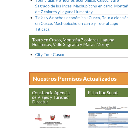
Tour 7 días y 6 noches económico: Cusco, Valle
Sagrado de los Incas, Machupicchu en carro, Monta
de 7 colores y Laguna Humantay.
7 días y 6 noches económico : Cusco, Tour a elecció
en Cusco, Machupicchu en carro y Tour al Lago
Titicaca.
Tours en Cusco, Montaña 7 colores, Laguna
Humantay, Valle Sagrado y Maras Moray
City Tour Cusco
Nuestros Permisos Actualizados
Constancia Agencia
Ficha Ruc Sunat
de Viajes y Turismo
Dircetur