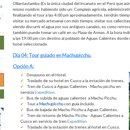
Ollantaytambo (Es la única ciudad del incanato en el Perú que aún
ña
mismo nombre; habiendo sido un: Complejo agrícola, administrativo,
finalizando el tour a las 4:00 pm aproximadamente, tendrán tiem
n
visitar su mercado artesanal con más tiempo, visitar sus callecitas
viendo discurrir el agua por sus antiguos canales, es como retroc
también puede tomar un café en su Plaza de Armas. A la hora ind
a las 19:00 pm con destino al poblado de Aguas Calientes donde n
hotel seleccionado.
Día 04: Tour guiado en Machupicchu.
Opción A:
Desayuno en el Hotel.
Traslado de su hotel en Cusco a la estación de trenes.
Tren de Cusco a Aguas Calientes - Machu picchu en
servicio
Expedition
.
Bus de subida de aguas calientes a Machu Picchu.
Tour a
Machupicchu
con guía incluido.
Bus de bajada de Machu Picchu a Aguas Calientes.
Tren de retorno de Machu Picchu - Aguas Calientes a
Cusco en servicio de tren
Expedition
Traslado de la estación de trenes al hotel en Cusco.