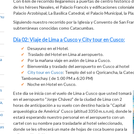
Con 6 km de recorrido llegaremos a puertas de centro histórico de
de los héroes Navales, el Palacio Francés y edificaciones coloniale
Palacio Arzobispal, La Basílica Catedral, el Palacio Municipal, la P
chu
Siguiendo nuestro recorrido por la Iglesia y Convento de San Fra
subterráneas conocidas como Catacumbas.
Día 02: Viaje de Lima a Cusco y City tour en Cusco:
Desayuno en el Hotel.
Traslado del Hotel en Lima al aeropuerto.
 a
Por la mañana viaje en avión de Lima a Cusco.
Bienvenida y traslado del aeropuerto en Cusco al hotel
City tour en Cusco
: Templo del sol o Qoricancha, la Cat
Tambomachay. ( de 1:00 PM a 6:20 PM)
Noche en Hotel en Cusco.
as
Este día se inicia con el vuelo de Lima a Cusco que usted tomará
en el aeropuerto "Jorge Chávez" de la ciudad de Lima con 2
a,
horas de anticipación a su vuelo con destino hacia la “Capital
arqueológica de América” Cusco (altitud 3350 m.s.n.m), donde le
no
estará esperando nuestro personal en el aeropuerto con un
cartel con su nombre para trasladarle al hotel seleccionado,
las
donde se les ofrecerá un mate de hojas de coca bueno para la