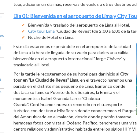
tour, adicionar un día más, reservas de vuelos u otros destinos adi
Día 01: Bienvenida en el aeropuerto de Lima y City Tou
u
Bienvenida y traslado del aeropuerto de Lima al Hotel.
City tour Lima
"Ciudad de Reyes". (de 2:00 a 6:00 de la tar
res
Noche de Hotel en Lima.
Este día estaremos esperándole en el aeropuerto de la ciudad
l
de Lima a la hora de llegada de su vuelo para darles una cálida
bienvenida en el aeropuerto internacional "Jorge Chávez" y
trasladarlo al Hotel.
Por la tarde le recogeremos de su hotel para dar inicio al
City
e
tour en "La Ciudad de Reyes" Lima
, en el trayecto haremos una
parada en el distrito más pequeño de Lima, Barranco donde
a
destaca su famoso Puente de los Suspiros, la Ermita y el
monumento a Isabel Granada Larco "Chabuca
Granda". Continuamos nuestro recorrido en el transporte
turístico con destino a Miraflores donde conoceremos el Parque
del Amor ubicado en el malecón, desde donde podrán tomarse
hermosas fotos con vista al Océano Pacífico, tendremos una vist
centro religioso y administrativo habitada entre los siglos III Y VII