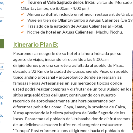
Tour en el Valle Sagrado de los Inkas
, visitando: Mercado 
na,
Ollantaytambo, de 8:00am - 4:00 pm)
as
Almuerzo Buffet incluido en el mejor restaurant de Urub
Viaje en tren de Ollantaytambo a Aguas Calientes (De 19
ar
Traslado de la estación de Aguas Calientes al Hotel.
Noche de hotel en Aguas Calientes - Machu Picchu.
Itinerario Plan B:
Pasaremos a recogerle de su hotel a la hora indicada por su
agente de viajes, iniciando el recorrido a las 8:00 a.m
dirigiéndonos por una carretera asfaltada al pueblo de Pisac,
co
ubicado a 32 Km de la ciudad de Cusco, siendo Pisac un pueblo
y
típico andino artesanal y arqueológico donde se realizan las
famosas Ferias Artesanales en sus mercados típicos donde
usted podrá realizar compras y disfrutar de un tour guiado en los
sitios arqueológicos del lugar; continuando con nuestro
do
recorrido de aproximadamente una hora pasaremos por
ña
diferentes poblados como: Coya, Lamay, la provincia de Calca,
Yucay apreciando la belleza paisajista del Valle Sagrado de los
o,
Incas. Pasaremos al poblado de Urubamba donde disfrutaremos
a
de un delicioso almuerzo buffet en el acogedor restaurante
"Tunupa" Posteriormente nos dirigiremos hacia el poblado de