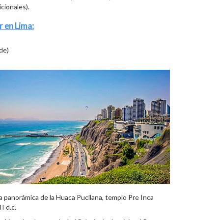
cionales).
r en Lima:
de)
a panorámica de la Huaca Pucllana, templo Pre Inca
I d.c.