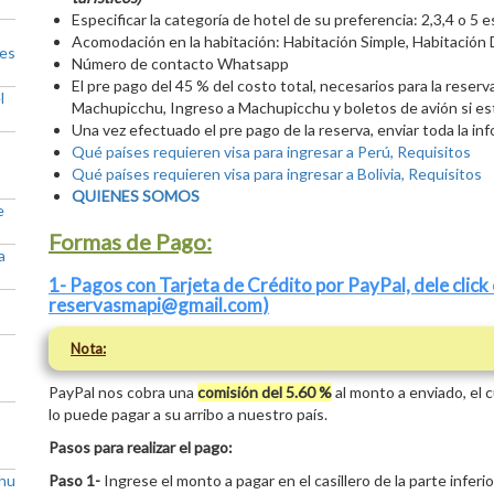
Especificar la categoría de hotel de su preferencia: 2,3,4 o 5 es
Acomodación en la habitación: Habitación Simple, Habitación D
res
Número de contacto Whatsapp
El pre pago del 45 % del costo total, necesarios para la reser
l
Machupicchu, Ingreso a Machupicchu y boletos de avión si est
Una vez efectuado el pre pago de la reserva, enviar toda la 
Qué países requieren visa para ingresar a Perú, Requisitos
Qué países requieren visa para ingresar a Bolivia, Requisitos
QUIENES SOMOS
e
Formas de Pago:
a
1- Pagos con Tarjeta de Crédito por PayPal, dele click 
reservasmapi@gmail.com
)
Nota:
PayPal nos cobra una
comisión del 5.60 %
al monto a enviado, el 
lo puede pagar a su arribo a nuestro país.
Pasos para realizar el pago:
chu
Paso 1-
Ingrese el monto a pagar en el casillero de la parte inferi