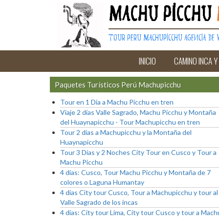
Machu Picchu
Tour Peru Machupicchu Agencia de V
INICIO
CAMINO INCA Y
Paquetes Turísticos Perú Machupicchu
Tour en 1 Día a Machu Picchu en tren
Viaje 2 días Valle Sagrado, Machu Picchu y Montaña
del Huaynapicchu - Tour Machupicchu en tren
Tour 2 días a Machupicchu y la Montaña del
Huaynapicchu
Tour 3 Días y 2 Noches City Tour en Cusco y Tour a
Machu Picchu
4 días: Cusco, Tour Machu Picchu y Montaña de 7
colores o Laguna Humantay
4 días City tour Cusco, Tour a Machupicchu y tour al
Valle Sagrado de los incas
4 días: City tour Lima, City tour Cusco y tour a Mach