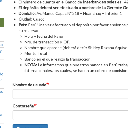
ar
El número de cuenta en el Banco de
Interbank en soles
es: 4
El depósito deberá ser efectuado a nombre de La Gerente Ge
Domicilio:
Av. Manco Capac Nº 318 – Huanchaq – Interior 1
Ciudad:
Cusco
País:
Perú Una vez efectuado el depósito por favor envíenos po
su reserva:
Hora y fecha del Pago
Nro. de transacción y, OP.
co
Nombre que aparece (deberá decir: Shirley Roxana Aquise
y
Monto Total
Banco en el que realizo la transacción.
NOTA:
Le informamos que nuestros bancos en Perú trabaj
internacionales, los cuales, se hacen un cobro de comisión 
do
ña
Nombre de usuario
o,
a
Contraseña
ña
n