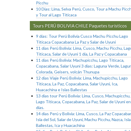
Picchu
10 Días: Lima, Selva Perú, Cusco, Tour a Machu Picc
y Tour al Lago Titicaca
Tours PERÚ BOLIVIA CHILE Paquetes turísticos
9 días: Tour Perú Bolivia Cusco Machu Picchu Lago
Titicaca Copacabana La Paz y Salar de Uyuni
11 días Perú Bolivia: Lima, Cusco, Machu Picchu, Lag
Titicaca, Salar de Uyuni 1 día, La Paz y Copacabana
11 días Perú Bolivia: Machupicchu, Lago Titicaca,
Copacabana, Salar Uyuni 3 días: Laguna Verde, Lagu
Colorada, Geisers, volcán Thunupa
12 días Viaje Perú Bolivia: Lima, Machupicchu, Lago
Titicaca, La Paz, Copacabana, Salar Uyuni, Ica,
Huacachina e Islas Ballestas
13 días tour Perú Bolivia: Lima, Cusco, Machupicchu,
Lago Titicaca, Copacabana, La Paz, Salar de Uyuni en
días.
14 días Perú y Bolivia: Lima, Cusco, La Paz Copacaba
Isla del Sol, Salar de Uyuni, Machu Picchu, Nazca, Isl
Ballestas, Ica y Huacachina