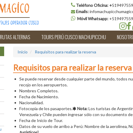
Teléfono Oficina:
+
519497559
Magico
Emails:
infomachupicchumagic
Móvil Whatsapp:
+51949755
iajes Operador Cusco
 RUTAS ALTERNAS
TOURS PERÚ CUSCO MACHUPICCHU
NOSOTR
Inicio
Requisitos para realizar la reserva
Requisitos para realizar la reserva
Se puede reservar desde cualquier parte del mundo, todos nue
recojo en los aeropuertos.
Nombres Completos.
Fecha de Nacimiento.
Nacionalidad.
Fotocopia de los pasaportes.
Nota:
Los turistas de Argentina
Venezuela y Chile pueden ingresar sólo con su documento de 
Fecha de Inicio de Tour.
Datos de su vuelo de arribo a Perú: Nombre de la aerolínea, N
u
turísticos)