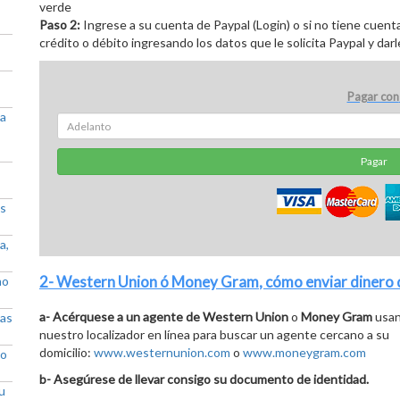
verde
Paso 2:
Ingrese a su cuenta de Paypal (Login) o si no tiene cuen
crédito o débito ingresando los datos que le solicita Paypal y darle
Pagar con
 a
Pagar
as
a,
2-
Western Union
ó
Money Gram
, cómo enviar dinero
no
a- Acérquese a un agente de
Western Union
o
Money Gram
usa
las
nuestro localizador en línea para buscar un agente cercano a su
domicilio:
www.westernunion.com
o
www.moneygram.com
go
b- Asegúrese de llevar consigo su documento de identidad.
u