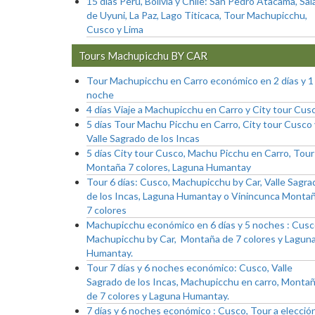
15 días Perú, Bolivia y Chile: San Pedro Atacama, Sal
de Uyuni, La Paz, Lago Titicaca, Tour Machupicchu,
Cusco y Lima
Tours Machupicchu BY CAR
Tour Machupicchu en Carro económico en 2 días y 1
noche
4 días Viaje a Machupicchu en Carro y City tour Cus
5 días Tour Machu Picchu en Carro, City tour Cusco 
Valle Sagrado de los Incas
5 días City tour Cusco, Machu Picchu en Carro, Tour
Montaña 7 colores, Laguna Humantay
Tour 6 días: Cusco, Machupicchu by Car, Valle Sagra
de los Incas, Laguna Humantay o Vinincunca Monta
7 colores
Machupicchu económico en 6 días y 5 noches : Cusc
Machupicchu by Car, Montaña de 7 colores y Lagun
Humantay.
Tour 7 días y 6 noches económico: Cusco, Valle
Sagrado de los Incas, Machupicchu en carro, Monta
de 7 colores y Laguna Humantay.
7 días y 6 noches económico : Cusco, Tour a elecció