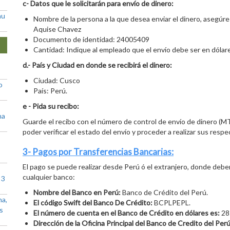
c- Datos que le solicitarán para envío de dinero:
hu
Nombre de la persona a la que desea enviar el dinero, aseg
Aquise Chavez
Documento de identidad: 24005409
Cantidad: Indique al empleado que el envío debe ser en dólar
d.- País y Ciudad en donde se recibirá el dinero:
Ciudad: Cusco
o
País: Perú.
e - Pida su recibo:
na
Guarde el recibo con el número de control de envío de dinero (MT
poder verificar el estado del envío y proceder a realizar sus resp
3- Pagos por Transferencias Bancarias:
El pago se puede realizar desde Perú ó el extranjero, donde deber
cualquier banco:
 3
Nombre del Banco en Perú:
Banco de Crédito del Perú.
na,
El código Swift del Banco De Crédito:
BCPLPEPL.
as
El número de cuenta en el Banco de Crédito en dólares es:
28
Dirección de la Oficina Principal del Banco de Credito del Perú