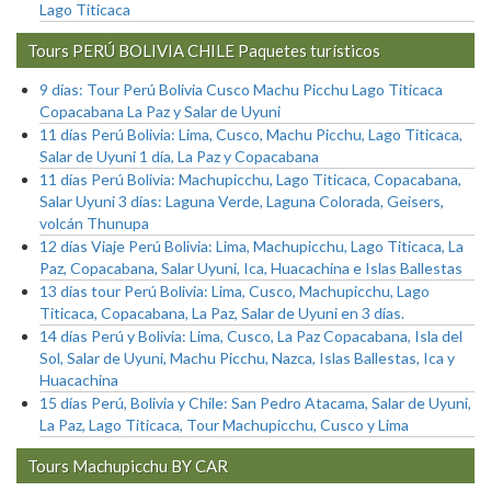
Lago Titicaca
Tours PERÚ BOLIVIA CHILE Paquetes turísticos
9 días: Tour Perú Bolivia Cusco Machu Picchu Lago Titicaca
Copacabana La Paz y Salar de Uyuni
11 días Perú Bolivia: Lima, Cusco, Machu Picchu, Lago Titicaca,
Salar de Uyuni 1 día, La Paz y Copacabana
11 días Perú Bolivia: Machupicchu, Lago Titicaca, Copacabana,
Salar Uyuni 3 días: Laguna Verde, Laguna Colorada, Geisers,
volcán Thunupa
12 días Viaje Perú Bolivia: Lima, Machupicchu, Lago Titicaca, La
Paz, Copacabana, Salar Uyuni, Ica, Huacachina e Islas Ballestas
13 días tour Perú Bolivia: Lima, Cusco, Machupicchu, Lago
Titicaca, Copacabana, La Paz, Salar de Uyuni en 3 días.
14 días Perú y Bolivia: Lima, Cusco, La Paz Copacabana, Isla del
Sol, Salar de Uyuni, Machu Picchu, Nazca, Islas Ballestas, Ica y
Huacachina
15 días Perú, Bolivia y Chile: San Pedro Atacama, Salar de Uyuni,
La Paz, Lago Titicaca, Tour Machupicchu, Cusco y Lima
Tours Machupicchu BY CAR