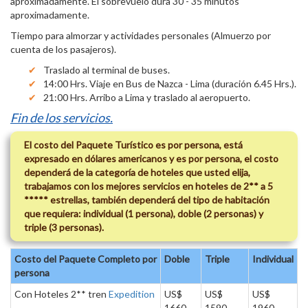
aproximadamente. El sobrevuelo dura 30 - 35 minutos
aproximadamente.
Tiempo para almorzar y actividades personales (Almuerzo por
cuenta de los pasajeros).
Traslado al terminal de buses.
14:00 Hrs. Viaje en Bus de Nazca - Lima (duración 6.45 Hrs.).
21:00 Hrs. Arribo a Lima y traslado al aeropuerto.
Fin de los servicios.
El costo del Paquete Turístico es por persona, está
expresado en dólares americanos y es por persona, el costo
dependerá de la categoría de hoteles que usted elija,
trabajamos con los mejores servicios en hoteles de 2** a 5
***** estrellas, también dependerá del tipo de habitación
que requiera: individual (1 persona), doble (2 personas) y
triple (3 personas).
Costo del Paquete Completo por
Doble
Triple
Individual
persona
Con Hoteles 2** tren
Expedition
US$
US$
US$
1660
1590
1960