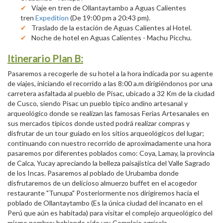
Viaje en tren de Ollantaytambo a Aguas Calientes
tren
Expedition
(De 19:00 pm a 20:43 pm).
Traslado de la estación de Aguas Calientes al Hotel.
Noche de hotel en Aguas Calientes - Machu Picchu.
Itinerario Plan B:
Pasaremos a recogerle de su hotel a la hora indicada por su agente
de viajes, iniciando el recorrido a las 8:00 a.m dirigiéndonos por una
carretera asfaltada al pueblo de Pisac, ubicado a 32 Km de la ciudad
de Cusco, siendo Pisac un pueblo típico andino artesanal y
arqueológico donde se realizan las famosas Ferias Artesanales en
sus mercados típicos donde usted podrá realizar compras y
disfrutar de un tour guiado en los sitios arqueológicos del lugar;
continuando con nuestro recorrido de aproximadamente una hora
pasaremos por diferentes poblados como: Coya, Lamay, la provincia
de Calca, Yucay apreciando la belleza paisajística del Valle Sagrado
de los Incas. Pasaremos al poblado de Urubamba donde
disfrutaremos de un delicioso almuerzo buffet en el acogedor
restaurante "Tunupa" Posteriormente nos dirigiremos hacia el
poblado de Ollantaytambo (Es la única ciudad del incanato en el
Perú que aún es habitada) para visitar el complejo arqueológico del
mismo nombre; habiendo sido un: Complejo agrícola,