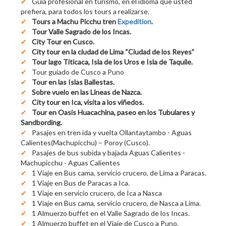
Guía profesional en turismo, en el idioma que usted
prefiera, para todos los tours a realizarse.
Tours a Machu Picchu tren
Expedition
.
Tour Valle Sagrado de los Incas.
City Tour en Cusco.
City tour en la ciudad de Lima “Ciudad de los Reyes”
Tour lago Titicaca, Isla de los Uros e Isla de Taquile.
Tour guiado de Cusco a Puno
Tour en las Islas Ballestas.
Sobre vuelo en las Líneas de Nazca.
City tour en Ica, visita a los viñedos.
Tour en Oasis Huacachina, paseo en los Tubulares y
Sandbording.
Pasajes en tren ida y vuelta Ollantaytambo - Aguas
Calientes(Machupicchu) – Poroy (Cusco).
Pasajes de bus subida y bajada Aguas Calientes -
Machupicchu - Aguas Calientes
1 Viaje en Bus cama, servicio crucero, de Lima a Paracas.
1 Viaje en Bus de Paracas a Ica.
1 Viaje en servicio crucero, de Ica a Nasca
1 Viaje en Bus cama, servicio crucero, de Nasca a Lima.
1 Almuerzo buffet en el Valle Sagrado de los Incas.
1 Almuerzo buffet en el Viaje de Cusco a Puno.