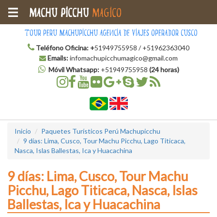
Machu Picchu
Magico
Tour Peru Machupicchu Agencia de Viajes Operador Cusco
Teléfono Oficina:
+
51949755958 / +51962363040
Emails:
infomachupicchumagico@gmail.com
Móvil Whatsapp:
+51949755958
(24 horas)
Inicio
Paquetes Turísticos Perú Machupicchu
9 días: Lima, Cusco, Tour Machu Picchu, Lago Titicaca,
Nasca, Islas Ballestas, Ica y Huacachina
9 días: Lima, Cusco, Tour Machu
Picchu, Lago Titicaca, Nasca, Islas
Ballestas, Ica y Huacachina