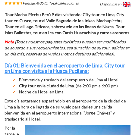
Puntaje:
4.85
/5. Total
calificaciones.
Disponible en:
Tour Machu Picchu Perú 9 días visitando: City tour en Lima, City
tour en Cusco, tour al Valle Sagrado de los Inkas, Machupicchu,
Tour en el Lago Titicaca, sobrevuelo en las líneas de Nazca, Tour
Islas Ballestas, tour en Ica con Oasis Huacachina y carros areneros
Nota
(Todos nuestros paquetes turísticos pueden ser modificados
de acuerdo a sus requerimientos, sea duración de su tour, adicionar
un día más, reservas de vuelos u otros destinos adicionales).
Día 01: Bienvenida en el aeropuerto de Lima, City tour
en Lima con visita a la Huaca Pucllana:
Bienvenida y traslado del aeropuerto de Lima al Hotel.
City tour en la ciudad de Lima
. (de 2:00 pm a 6:00 pm)
Noche de Hotel en Lima.
Este día estaremos esperándolo en el aeropuerto de la ciudad de
Lima a la hora de llegada de su vuelo para darles una cálida
bienvenida en el aeropuerto internacional "Jorge Chávez" y
trasladarlo al Hotel.
Por la
tarde le