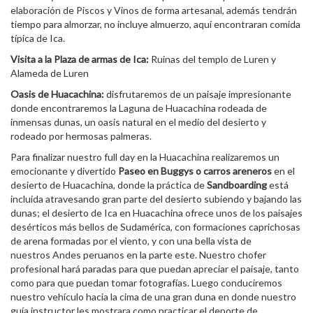
elaboración de Piscos y Vinos de forma artesanal, además tendrán
tiempo para almorzar, no incluye almuerzo, aquí encontraran comida
típica de Ica.
Visita a la Plaza de armas de Ica:
Ruinas del templo de Luren y
Alameda de Luren
Oasis de Huacachina:
disfrutaremos de un paisaje impresionante
donde encontraremos la Laguna de Huacachina rodeada de
inmensas dunas, un oasis natural en el medio del desierto y
rodeado por hermosas palmeras.
Para finalizar nuestro full day en la Huacachina realizaremos un
emocionante y divertido
Paseo en Buggys o carros areneros
en el
desierto de Huacachina, donde la práctica de
Sandboarding
está
incluida atravesando gran parte del desierto subiendo y bajando las
dunas; el desierto de Ica en Huacachina ofrece unos de los paisajes
desérticos más bellos de Sudamérica, con formaciones caprichosas
de arena formadas por
el viento, y con una bella vista de
nuestros Andes peruanos en la parte este. Nuestro chofer
profesional hará paradas para que puedan apreciar el paisaje, tanto
como para que puedan tomar fotografías. Luego conduciremos
nuestro vehículo hacia la cima de una gran duna en donde nuestro
guía instructor les mostrara como practicar el deporte de