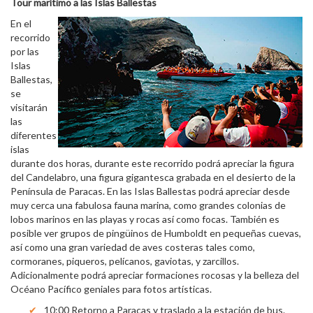
Tour marítimo a las Islas Ballestas
En el
recorrido
por las
Islas
Ballestas,
se
visitarán
las
diferentes
islas
durante dos horas, durante este recorrido podrá apreciar la figura
del Candelabro, una figura gigantesca grabada en el desierto de la
Península de Paracas. En las Islas Ballestas podrá apreciar desde
muy cerca una fabulosa fauna marina, como grandes colonias de
lobos marinos en las playas y rocas así como focas. También es
posible ver grupos de pingüinos de Humboldt en pequeñas cuevas,
así como una gran variedad de aves costeras tales como,
cormoranes, piqueros, pelícanos, gaviotas, y zarcillos.
Adicionalmente podrá apreciar formaciones rocosas y la belleza del
Océano Pacífico geniales para fotos artísticas.
10:00 Retorno a Paracas y traslado a la estación de bus.