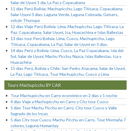
Salar de Uyuni 1 día, La Paz y Copacabana
11 días Perú Bolivia: Machupicchu, Lago Titicaca, Copacabana,
Salar Uyuni 3 días: Laguna Verde, Laguna Colorada, Geisers,
volcán Thunupa
12 días Viaje Perú Bolivia: Lima, Machupicchu, Lago Titicaca, La
Paz, Copacabana, Salar Uyuni, Ica, Huacachina e Islas Ballestas
13 días tour Perú Bolivia: Lima, Cusco, Machupicchu, Lago
Titicaca, Copacabana, La Paz, Salar de Uyuni en 3 días.
14 días Perú y Bolivia: Lima, Cusco, La Paz Copacabana, Isla del
Sol, Salar de Uyuni, Machu Picchu, Nazca, Islas Ballestas, Ica y
Huacachina
15 días Perú, Bolivia y Chile: San Pedro Atacama, Salar de Uyuni,
La Paz, Lago Titicaca, Tour Machupicchu, Cusco y Lima
Tours Machupicchu BY CAR
Tour Machupicchu en Carro económico en 2 días y 1 noche
4 días Viaje a Machupicchu en Carro y City tour Cusco
5 días Tour Machu Picchu en Carro, City tour Cusco y Valle
Sagrado de los Incas
5 días City tour Cusco, Machu Picchu en Carro, Tour Montaña 7
colores, Laguna Humantay