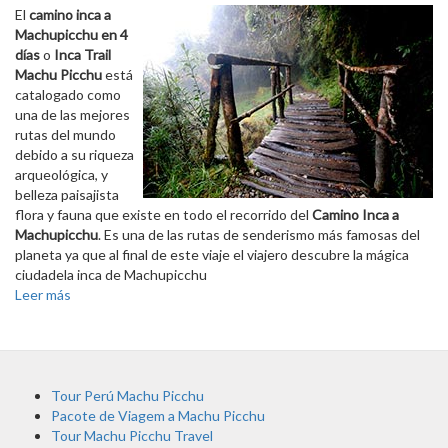
El
camino inca a
Machupicchu en 4
días
o
Inca Trail
Machu Picchu
está
catalogado como
una de las mejores
rutas del mundo
debido a su riqueza
arqueológica, y
belleza paisajista
flora y fauna que existe en todo el recorrido del
Camino Inca a
Machupicchu
. Es una de las rutas de senderismo más famosas del
planeta ya que al final de este viaje el viajero descubre la mágica
ciudadela inca de Machupicchu
Leer más
Tour Perú Machu Picchu
Pacote de Viagem a Machu Picchu
Tour Machu Picchu Travel