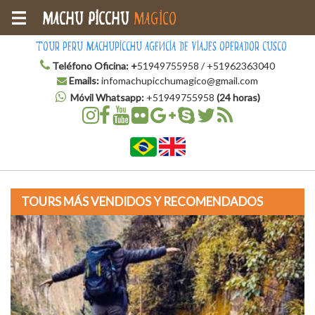
Machu Picchu
Magico
Tour Peru Machupicchu Agencia de Viajes Operador Cusco
Teléfono Oficina:
+
51949755958 / +51962363040
Emails:
infomachupicchumagico@gmail.com
Móvil Whatsapp:
+51949755958
(24 horas)
TOURS MÁS VENDIDOS Y RECOMENDADOS