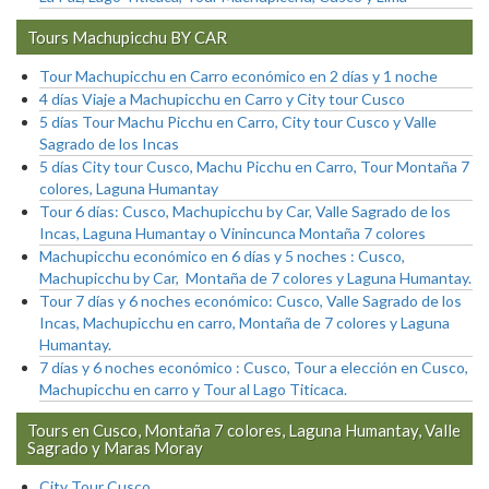
Tours Machupicchu BY CAR
Tour Machupicchu en Carro económico en 2 días y 1 noche
4 días Viaje a Machupicchu en Carro y City tour Cusco
5 días Tour Machu Picchu en Carro, City tour Cusco y Valle
Sagrado de los Incas
5 días City tour Cusco, Machu Picchu en Carro, Tour Montaña 7
colores, Laguna Humantay
Tour 6 días: Cusco, Machupicchu by Car, Valle Sagrado de los
Incas, Laguna Humantay o Vinincunca Montaña 7 colores
Machupicchu económico en 6 días y 5 noches : Cusco,
Machupicchu by Car, Montaña de 7 colores y Laguna Humantay.
Tour 7 días y 6 noches económico: Cusco, Valle Sagrado de los
Incas, Machupicchu en carro, Montaña de 7 colores y Laguna
Humantay.
7 días y 6 noches económico : Cusco, Tour a elección en Cusco,
Machupicchu en carro y Tour al Lago Titicaca.
Tours en Cusco, Montaña 7 colores, Laguna Humantay, Valle
Sagrado y Maras Moray
City Tour Cusco