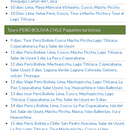
Arequipa Cañón del Colca
10 días: Lima, Playa Máncora Vichayito, Cusco, Machu Picchu
10 Días: Lima, Selva Perú, Cusco, Tour a Machu Picchu y Tour al
Lago Titicaca
Tours PERÚ BOLIVIA CHILE Paquetes turísticos
9 días: Tour Perú Bolivia Cusco Machu Picchu Lago Titicaca
Copacabana La Paz y Salar de Uyuni
11 días Perú Bolivia: Lima, Cusco, Machu Picchu, Lago Titicaca,
Salar de Uyuni 1 día, La Paz y Copacabana
11 días Perú Bolivia: Machupicchu, Lago Titicaca, Copacabana,
Salar Uyuni 3 días: Laguna Verde, Laguna Colorada, Geisers,
volcán Thunupa
12 días Viaje Perú Bolivia: Lima, Machupicchu, Lago Titicaca, La
Paz, Copacabana, Salar Uyuni, Ica, Huacachina e Islas Ballestas
13 días tour Perú Bolivia: Lima, Cusco, Machupicchu, Lago
Titicaca, Copacabana, La Paz, Salar de Uyuni en 3 días.
14 días Perú y Bolivia: Lima, Cusco, La Paz Copacabana, Isla del
Sol, Salar de Uyuni, Machu Picchu, Nazca, Islas Ballestas, Ica y
Huacachina
15 días Perú, Bolivia y Chile: San Pedro Atacama, Salar de Uyuni,
La Paz, Lago Titicaca, Tour Machupicchu, Cusco y Lima