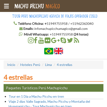
Machu Picchu
Magico
Tour Peru Machupicchu Agencia de Viajes Operador Cusco
Teléfono Oficina:
+
51949755958 / +51962363040
Emails:
infomachupicchumagico@gmail.com
Móvil Whatsapp:
+51949755958
(24 horas)
Inicio
Hoteles Perú
Lima
4 estrellas
4 estrellas
Paquetes Turísticos Perú Machupicchu
Tour en 1 Día a Machu Picchu en tren
Viaje 2 días Valle Sagrado, Machu Picchu y Montaña del
Huaynapicchu - Tour Machupicchu en tren