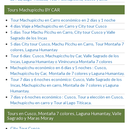
Tours Machupicchu BY CAR
Tour Machupicchu en Carro económico en 2 días y 1 noche
4 días Viaje a Machupicchu en Carro y City tour Cusco
5 días Tour Machu Picchu en Carro, City tour Cusco y Valle
Sagrado de los Incas
5 días City tour Cusco, Machu Picchu en Carro, Tour Montaña 7
colores, Laguna Humantay
Tour 6 días: Cusco, Machupicchu by Car, Valle Sagrado de los
Incas, Laguna Humantay o Vinincunca Montaña 7 colores
Machupicchu económico en 6 días y 5 noches : Cusco,
Machupicchu by Car, Montaña de 7 colores y Laguna Humantay.
Tour 7 días y 6 noches económico: Cusco, Valle Sagrado de los
Incas, Machupicchu en carro, Montaña de 7 colores y Laguna
Humantay.
7 días y 6 noches económico : Cusco, Tour a elección en Cusco,
Machupicchu en carro y Tour al Lago Titicaca.
Tours en Cusco, Montaña 7 colores, Laguna Humantay, Valle
Sagrado y Maras Moray
City Tour Cusco