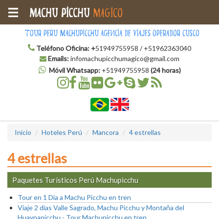
Machu Picchu
Magico
Tour Peru Machupicchu Agencia de Viajes Operador Cusco
Teléfono Oficina:
+
51949755958 / +51962363040
Emails:
infomachupicchumagico@gmail.com
Móvil Whatsapp:
+51949755958
(24 horas)
Inicio
Hoteles Perú
Mancora
4 estrellas
4 estrellas
Paquetes Turísticos Perú Machupicchu
Tour en 1 Día a Machu Picchu en tren
Viaje 2 días Valle Sagrado, Machu Picchu y Montaña del
Huaynapicchu - Tour Machupicchu en tren