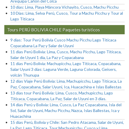
Arequipa Cañón del Colca
10 días: Lima, Playa Máncora Vichayito, Cusco, Machu Picchu
10 Días: Lima, Selva Perú, Cusco, Tour a Machu Picchu y Tour al
Lago Titicaca
Tours PERÚ BOLIVIA CHILE Paquetes turísticos
9 días: Tour Perú Bolivia Cusco Machu Picchu Lago Titicaca
Copacabana La Paz y Salar de Uyuni
11 días Perú Bolivia: Lima, Cusco, Machu Picchu, Lago Titicaca,
Salar de Uyuni 1 día, La Paz y Copacabana
11 días Perú Bolivia: Machupicchu, Lago Titicaca, Copacabana,
Salar Uyuni 3 días: Laguna Verde, Laguna Colorada, Geisers,
volcán Thunupa
12 días Viaje Perú Bolivia: Lima, Machupicchu, Lago Titicaca, La
Paz, Copacabana, Salar Uyuni, Ica, Huacachina e Islas Ballestas
13 días tour Perú Bolivia: Lima, Cusco, Machupicchu, Lago
Titicaca, Copacabana, La Paz, Salar de Uyuni en 3 días.
14 días Perú y Bolivia: Lima, Cusco, La Paz Copacabana, Isla del
Sol, Salar de Uyuni, Machu Picchu, Nazca, Islas Ballestas, Ica y
Huacachina
15 días Perú, Bolivia y Chile: San Pedro Atacama, Salar de Uyuni,
La Paz, Lago Titicaca, Tour Machupicchu, Cusco y Lima